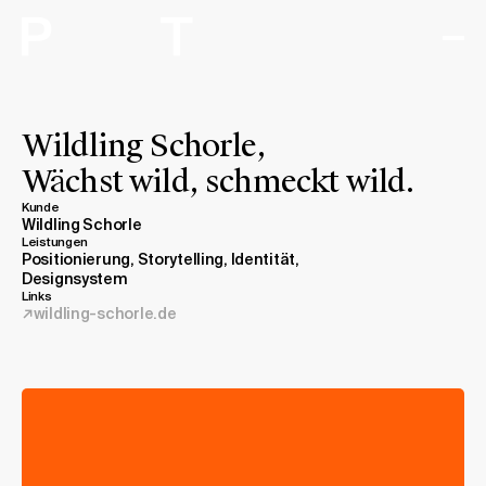
Arbeiten
Wildling Schorle,
Wächst wild, schmeckt wild.
Expertise
Kunde
Wildling Schorle
Studio
Leistungen
Positionierung, Storytelling, Identität,
Designsystem
Journal
Links
wildling-schorle.de