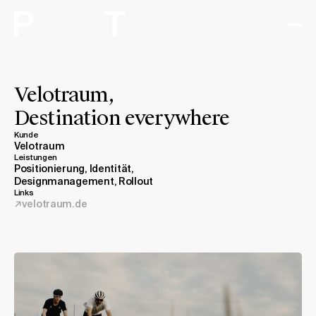
Arbeiten
Velotraum,
Destination everywhere
Expertise
Kunde
Velotraum
Studio
Leistungen
Positionierung, Identität,
Designmanagement, Rollout
Journal
Links
velotraum.de