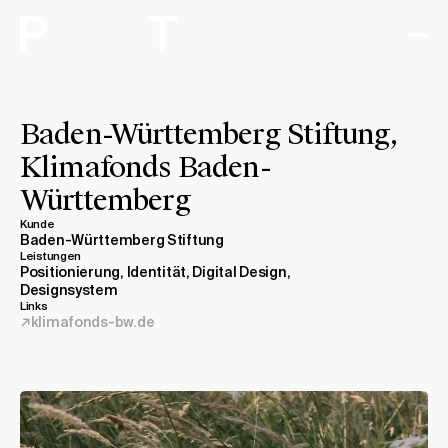
Arbeiten
Baden-Württemberg Stiftung,
Klimafonds Baden-
Expertise
Württemberg
Studio
Kunde
Baden-Württemberg Stiftung
Leistungen
Journal
Positionierung, Identität, Digital Design,
Designsystem
Links
klimafonds-bw.de