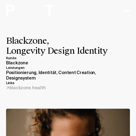
Arbeiten
Blackzone,
Longevity Design Identity
Expertise
Kunde
Blackzone
Studio
Leistungen
Positionierung, Identität, Content Creation,
Designsystem
Journal
Links
blackzone.health